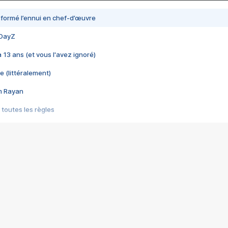
nsformé l’ennui en chef-d’œuvre
 DayZ
 a 13 ans (et vous l'avez ignoré)
e (littéralement)
im Rayan
 toutes les règles
s les jeux vidéo
us choquant de Rockstar ? - Le scandale BULLY
e plus moche de Steam
du RÊVE tourne au CAUCHEMAR
pendant 8 heures
it… à tort